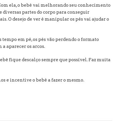
 Com ela, o bebê vai melhorando seu conhecimento
e diversas partes do corpo para conseguir
s. O desejo de ver é manipular os pés vai ajudar o
s tempo em pé, os pés vão perdendo o formato
a aparecer os arcos.
 bebê fique descalço sempre que possível. Faz muita
os e incentive o bebê a fazer o mesmo.