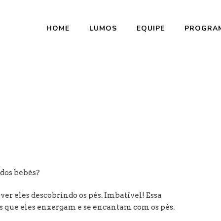
HOME
LUMOS
EQUIPE
PROGRA
PÉS DO BEBÊ
 dos bebês?
ver eles descobrindo os pés. Imbatível! Essa
es que eles enxergam e se encantam com os pés.