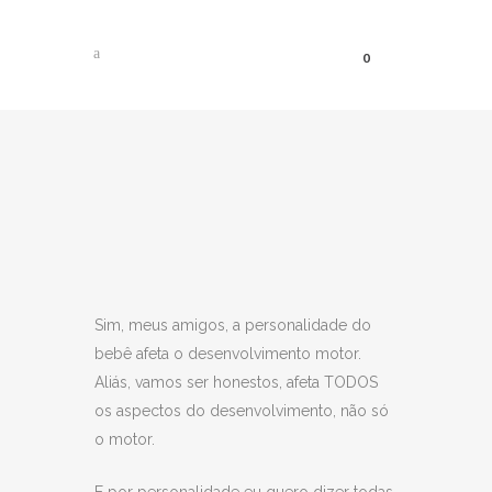
0
A PERSONALIDADE DO
BEBÊ E O
DESENVOLVIMENTO
MOTOR
Sim, meus amigos, a personalidade do
bebê afeta o desenvolvimento motor.
Aliás, vamos ser honestos, afeta TODOS
os aspectos do desenvolvimento, não só
o motor.