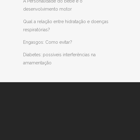
A Personalidade do bebê e o
desenvolvimento motor
Qual a relação entre hidratação e doenças
respiratórias?
Engasgos: Como evitar?
Diabetes: possíveis interferências na
amamentação