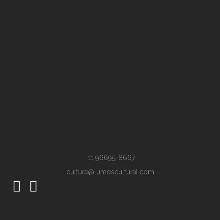
11 96695-8667
cultura@lumoscultural.com