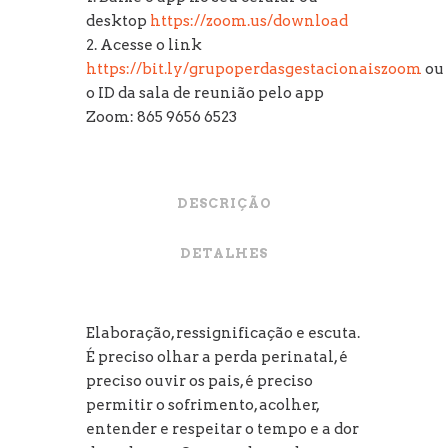
desktop
https://zoom.us/download
2. Acesse o link
https://bit.ly/grupoperdasgestacionaiszoom
ou
o ID da sala de reunião pelo app
Zoom: 865 9656 6523
DESCRIÇÃO
DETALHES
Elaboração, ressignificação e escuta.
É preciso olhar a perda perinatal, é
preciso ouvir os pais, é preciso
permitir o sofrimento, acolher,
entender e respeitar o tempo e a dor