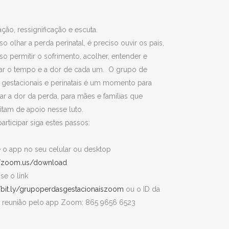
ção, ressignificação e escuta.
so olhar a perda perinatal, é preciso ouvir os pais,
so permitir o sofrimento, acolher, entender e
tar o tempo e a dor de cada um. O grupo de
 gestacionais e perinatais é um momento para
ar a dor da perda, para mães e famílias que
itam de apoio nesse luto.
articipar siga estes passos:
e o app no seu celular ou desktop
//zoom.us/download
se o link
//bit.ly/grupoperdasgestacionaiszoom
ou o ID da
e reunião pelo app Zoom: 865 9656 6523