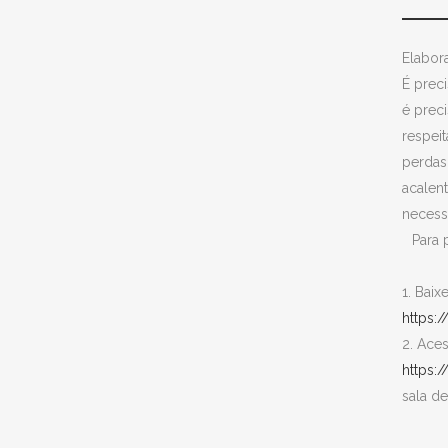
Elabora
É preci
é preci
respei
perdas
acalent
necess
⠀Para p
⠀
1. Baix
https:
2. Aces
https:
sala d