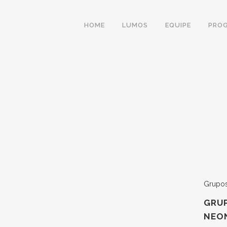
HOME
LUMOS
EQUIPE
PRO
RDAS GESTACIONAI
ATAIS ONLINE
Grupos
GRUP
NEON